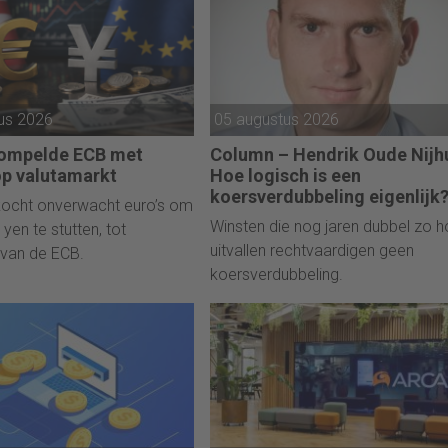
us 2026
05 augustus 2026
rompelde ECB met
Column – Hendrik Oude Nijhu
op valutamarkt
Hoe logisch is een
koersverdubbeling eigenlijk
kocht onverwacht euro’s om
Winsten die nog jaren dubbel zo 
yen te stutten, tot
uitvallen rechtvaardigen geen
 van de ECB.
koersverdubbeling.