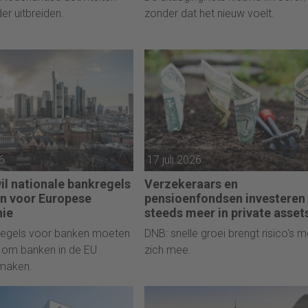
er uitbreiden.
zonder dat het nieuw voelt.
26
17 juli 2026
il nationale bankregels
Verzekeraars en
n voor Europese
pensioenfondsen investeren
nie
steeds meer in private asset
 regels voor banken moeten
DNB: snelle groei brengt risico's m
 om banken in de EU
zich mee.
 maken.