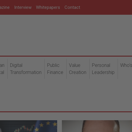
azine
Interview
Whitepapers
Contact
an
Digital
Public
Value
Personal
Who'
tal
Transformation
Finance
Creation
Leadership