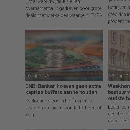
Groei wereldwijde fusie- en
Bedrijven 
overnamemarkt gedreven door grote
groeiden i
deals met sterke dealwaarde in EMEA.
procent, t
gemiddeld
02 juli 2026
22 juni 20
DNB: Banken hoeven geen extra
Waakhond
kapitaalbuffers aan te houden
bestuur 
oudste b
Cyclische risico's in het financiële
Leden van 
systeem zijn niet uitzonderlijk hoog of
geschorst 
laag.
goed bestu