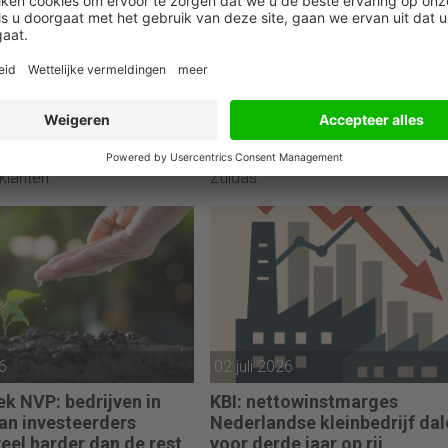
26
06 juli 2026
oet ABN AMRO met 8,5
Kantoorprojecten sneuvelen
euro om
bouwkosten niet meer rond 
ntroles
rekenen
e tekortkomingen in de
Vastgoedbelegger NSI stopte me
controles bij
kantoorproject Well House aan d
klanten.
Zuidas.
26
02 juli 2026
k NVP: bedrijven in
KBI: nettowinstmarges
an investeerders
Nederlandse kleinbedrijf dal
eel harder dan de rest
voor derde jaar op rij