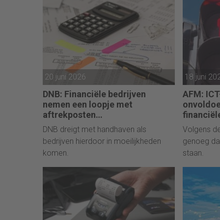
20 juni 2026
18 juni 20
DNB: Financiële bedrijven
AFM: ICT-
nemen een loopje met
onvoldoe
aftrekposten
financiël
vastekostenvereiste
DNB dreigt met handhaven als
Volgens de
bedrijven hierdoor in moeilijkheden
genoeg da
komen.
staan.