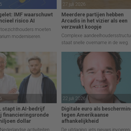
26
27 juli 2026
gelet: IMF waarschuwt
Meerdere partijen hebben
ncieel risico AI
Arcadis in het vizier als een
verzwakt koopje
 toezichthouders moeten
Complexe aandeelhoudersstructu
arium moderniseren.
staat snelle overname in de weg.
26
22 juli 2026
 stapt in AI-bedrijf
Digitale euro als beschermin
j financieringsronde
tegen Amerikaanse
iljoen dollar
afhankelijkheid
 Nederlandse activiteiten
De uitdaging: iets nieuws invoeren