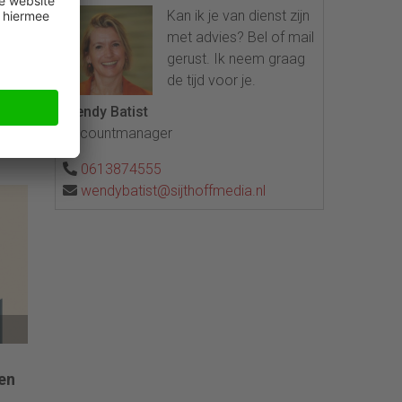
Kan ik je van dienst zijn
met advies? Bel of mail
:
gerust. Ik neem graag
te
de tijd voor je.
Wendy Batist
t
Accountmanager
e
0613874555
wendybatist@sijthoffmedia.nl
en