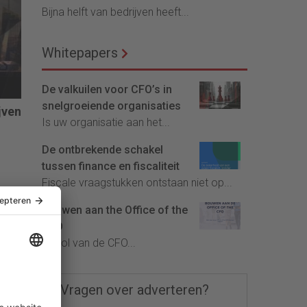
Bijna helft van bedrijven heeft...
Whitepapers
De valkuilen voor CFO’s in
snelgroeiende organisaties
jven
Is uw organisatie aan het...
De ontbrekende schakel
tussen finance en fiscaliteit
Fiscale vraagstukken ontstaan niet op...
Bouwen aan the Office of the
CFO
De rol van de CFO...
Vragen over adverteren?