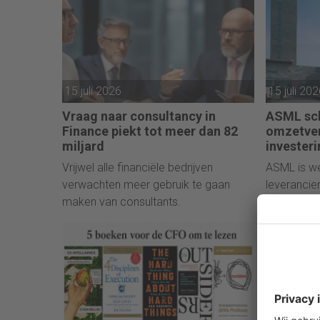
15 juli 2026
15 juli 20
Vraag naar consultancy in
ASML sc
Finance piekt tot meer dan 82
omzetver
miljard
invester
Vrijwel alle financiële bedrijven
ASML is we
verwachten meer gebruik te gaan
leverancie
maken van consultants.
lithografi