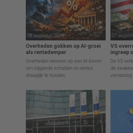
08 augustus 2026
07 august
Overheden gokken op AI-groei
VS over
als rentedemper
ingreep 
Overheden rekenen op een AI-boom
De VS ver
om stijgende schulden en rentes
de zwakke 
draaglijk te houden.
verrassing