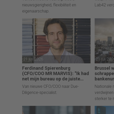
een transitie van reactief naar
nieuwsgierigheid, flexibiliteit en
Lab42 verd
proactief.”
eigenaarschap.
21 juli 2026
21 juli 20
Ferdinand Spierenburg
Brussel w
(CFO/COO MR MARVIS): “Ik had
schrappe
net mijn bureau op de juiste
bankenu
hoogte ingesteld, of de
Van nieuwe CFO/COO naar Due-
Nationale
investeringsronde lag op mijn
Diligence-specialist.
verdwijnen
bord.”
sterker te