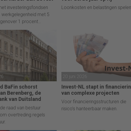
met investeringsfondsen
Loonkosten en belastingen spelen
n werkgelegenheid met 5
egenover 1 procent
.
26
20 juni 2026
 BaFin schorst
Invest-NL stapt in financieri
van Berenberg, de
van complexe projecten
ank van Duitsland
Voor financieringsstructuren die
de raad van bestuur
risico’s hanteerbaar maken.
om overtreding regels
ur.