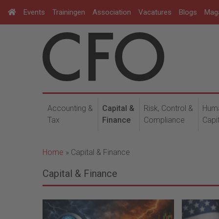
Events
Trainingen
Association
Vacatures
Blogs
Mag
Accounting &
Capital &
Risk, Control &
Hum
Tax
Finance
Compliance
Capi
Home
»
Capital & Finance
Capital & Finance