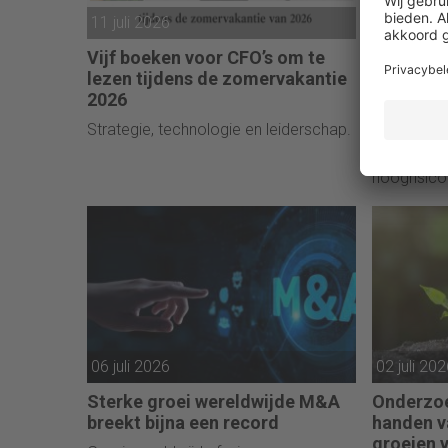
11 juli 2026
09 juli 20
Vijf boeken voor CFO’s om te
DNB beb
lezen tijdens de zomervakantie
miljoen 
2026
witwasco
Strategie, technologie en leiderschap.
Structurel
antiwitwas
hoogrisico
06 juli 2026
02 juli 20
Sterke groei wereldwijde M&A
Onderzoe
breekt bijna een record
handen v
groeien v