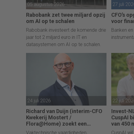
05 augustus 2026
27 juli 20
Rabobank zet twee miljard opzij
CFO’s op
om AI op te schalen
voor fina
Rabobank investeert de komende drie
Banken en
jaar tot 2 miljard euro in IT en
instrument
datasystemen om AI op te schalen.
24 juli 2026
22 juli 20
Richard van Duijn (interim-CFO
Invest-NL
Kwekerij Mostert /
CuspAI bi
Flora@Home) zoekt een
van 450 m
Finance Manager: “We zitten in
Vaktechnische vaardigheden,
CuspAI wil