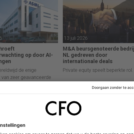
26
13 juli 2026
hroeft
M&A beursgenoteerde bedri
wachting op door AI-
NL gedreven door
ingen
internationale deals
reldwijd de enige
Private equity speelt beperkte rol.
r van zeer geavanceerde
esystemen.