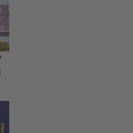
r
t
.