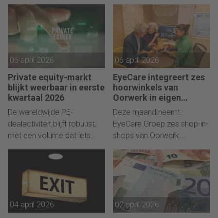
financiële sturing.
wind, was 2025 een
sterk jaar.”
06 april 2026
06 april 2026
Private equity-markt
EyeCare integreert zes
blijkt weerbaar in eerste
hoorwinkels van
kwartaal 2026
Oorwerk in eigen
netwerk
De wereldwijde PE-
Deze maand neemt
dealactiviteit blijft robuust,
EyeCare Groep zes shop-in-
met een volume dat iets
shops van Oorwerk
onder dat van 2025 ligt.
Audiciens over.
04 april 2026
02 april 2026