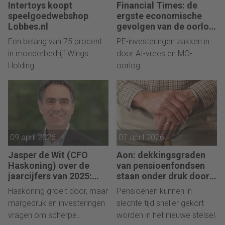
Intertoys koopt
Financial Times: de
speelgoedwebshop
ergste economische
Lobbes.nl
gevolgen van de oorlog
komen nog
Een belang van 75 procent
PE-investeringen zakken in
in moederbedrijf Wings
door AI-vrees en MO-
Holding.
oorlog.
09 april 2026
07 april 2026
Jasper de Wit (CFO
Aon: dekkingsgraden
Haskoning) over de
van pensioenfondsen
jaarcijfers van 2025:
staan onder druk door
“Ondanks uitdagende
geopolitieke
Haskoning groeit door, maar
Pensioenen kunnen in
marktomstandigheden
spanningen
margedruk en investeringen
slechte tijd sneller gekort
voor hernieuwbare
vragen om scherpe
worden in het nieuwe stelsel.
energie en offshore