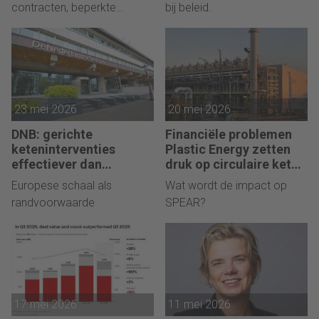
contracten, beperkte
bij beleid.
transparantie en politieke
belangen.
23 mei 2026
20 mei 2026
DNB: gerichte
Financiële problemen
keteninterventies
Plastic Energy zetten
effectiever dan
druk op circulaire keten
renteverhogingen bij
Chemelot
Europese schaal als
Wat wordt de impact op
inflatieschokken
randvoorwaarde
SPEAR?
17 mei 2026
11 mei 2026