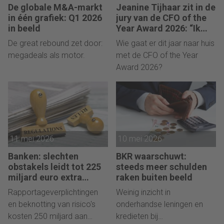
De globale M&A-markt
Jeanine Tijhaar zit in de
in één grafiek: Q1 2026
jury van de CFO of the
in beeld
Year Award 2026: “Ik
kijk of CFO’s scherpte
De great rebound zet door:
Wie gaat er dit jaar naar huis
combineren met
megadeals als motor.
met de CFO of the Year
mensgericht
Award 2026?
leiderschap.”
11 mei 2026
10 mei 2026
Banken: slechten
BKR waarschuwt:
obstakels leidt tot 225
steeds meer schulden
miljard euro extra
raken buiten beeld
kapitaal in de EU
Rapportageverplichtingen
Weinig inzicht in
en beknotting van risico's
onderhandse leningen en
kosten 250 miljard aan
kredieten bij