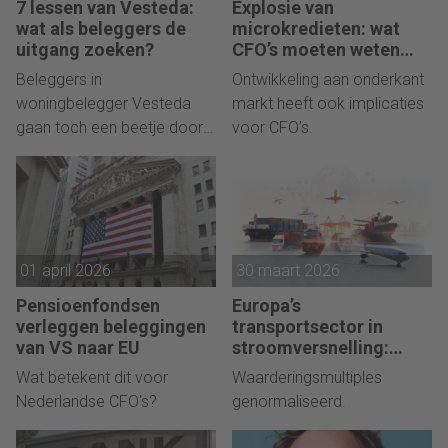
7 lessen van Vesteda:
Explosie van
wat als beleggers de
microkredieten: wat
uitgang zoeken?
CFO’s moeten weten
over ketenrisico’s
Beleggers in
Ontwikkeling aan onderkant
woningbelegger Vesteda
markt heeft ook implicaties
gaan toch een beetje door
voor CFO’s.
de knieën.
01 april 2026
30 maart 2026
Pensioenfondsen
Europa’s
verleggen beleggingen
transportsector in
van VS naar EU
stroomversnelling:
waarom M&A nu de
Wat betekent dit voor
Waarderingsmultiples
sector hertekent
Nederlandse CFO's?
genormaliseerd.