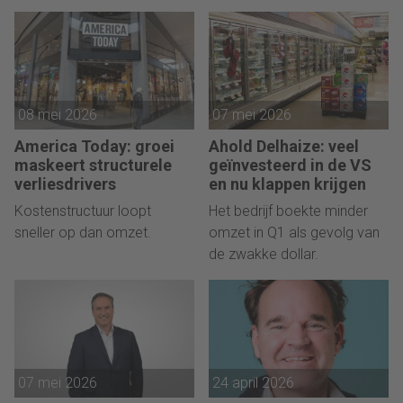
liquiditeit.
achterafbetaaldiensten.
08 mei 2026
07 mei 2026
America Today: groei
Ahold Delhaize: veel
maskeert structurele
geïnvesteerd in de VS
verliesdrivers
en nu klappen krijgen
Kostenstructuur loopt
Het bedrijf boekte minder
sneller op dan omzet.
omzet in Q1 als gevolg van
de zwakke dollar.
07 mei 2026
24 april 2026