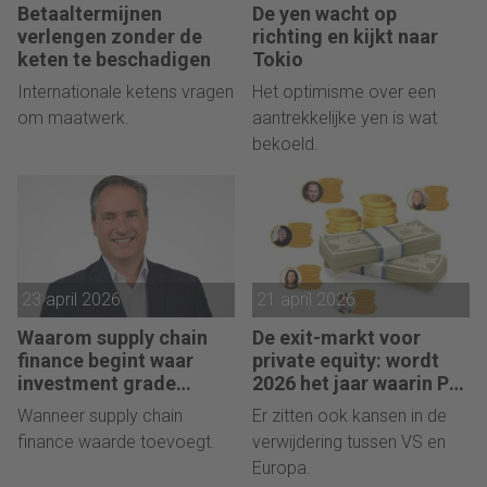
Betaaltermijnen
De yen wacht op
verlengen zonder de
richting en kijkt naar
keten te beschadigen
Tokio
Internationale ketens vragen
Het optimisme over een
om maatwerk.
aantrekkelijke yen is wat
bekoeld.
23 april 2026
21 april 2026
Waarom supply chain
De exit-markt voor
finance begint waar
private equity: wordt
investment grade
2026 het jaar waarin PE
eindigt
massaal verkoopt?
Wanneer supply chain
Er zitten ook kansen in de
finance waarde toevoegt.
verwijdering tussen VS en
Europa.