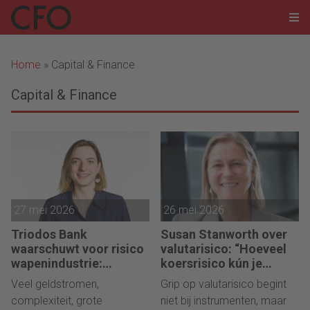
Home
»
Capital & Finance
Capital & Finance
27 mei 2026
26 mei 2026
Triodos Bank
Susan Stanworth over
waarschuwt voor risico
valutarisico: “Hoeveel
wapenindustrie:
koersrisico kún je
“Fraude volgt geld.”
dragen? En hoeveel wíl
Veel geldstromen,
Grip op valutarisico begint
je dragen?”
complexiteit, grote
niet bij instrumenten, maar