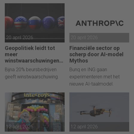
20 april 2026
20 april 2026
Geopolitiek leidt tot
Financiële sector op
meer
scherp door AI-model
winstwaarschuwingen
Mythos
in de UK
Bijna 20% beursbedrijven
Bunq en ING gaan
geeft winstwaarschuwing.
experimenteren met het
nieuwe AI-taalmodel.
12 april 2026
12 april 2026