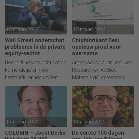
16 maart 2026
15 maart 2026
Wall Street onderschat
Chipfabrikant Besi
problemen in de private
opnieuw prooi voor
equity-sector
overname
Hedge fund verwacht dat de
Amerikaanse bedrijven Lam
komende jaren meer
Research en Applied
herstructureringen zullen
Materials geïnteresseerd.
volgen in PE.
14 maart 2026
13 maart 2026
COLUMN – Joost Derks:
De eerste 100 dagen