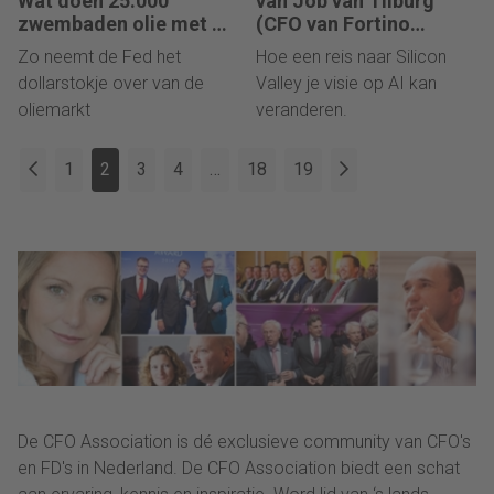
Wat doen 25.000
van Job van Tilburg
zwembaden olie met de
(CFO van Fortino
dollarkoers?
Capital): “In Silicon
Zo neemt de Fed het
Hoe een reis naar Silicon
Valley is de mentaliteit:
dollarstokje over van de
Valley je visie op AI kan
‘It takes forever… like
oliemarkt
veranderen.
four weeks.’”
1
2
3
4
…
18
19
De CFO Association is dé exclusieve community van CFO's
en FD's in Nederland. De CFO Association biedt een schat